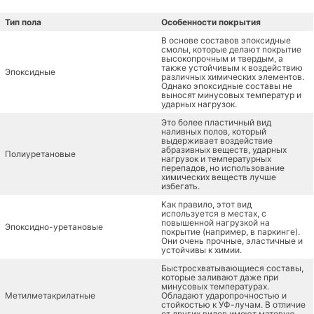
Тип пола
Особенности покрытия
В основе составов эпоксидные
смолы, которые делают покрытие
высокопрочным и твердым, а
также устойчивым к воздействию
Эпоксидные
различных химических элементов.
Однако эпоксидные составы не
выносят минусовых температур и
ударных нагрузок.
Это более пластичный вид
наливных полов, который
выдерживает воздействие
абразивных веществ, ударных
Полиуретановые
нагрузок и температурных
перепадов, но использование
химических веществ лучше
избегать.
Как правило, этот вид
используется в местах, с
повышенной нагрузкой на
Эпоксидно-уретановые
покрытие (например, в паркинге).
Они очень прочные, эластичные и
устойчивы к химии.
Быстросхватывающиеся составы,
которые заливают даже при
минусовых температурах.
Метилметакрилатные
Обладают ударопрочностью и
стойкостью к УФ-лучам. В отличие
от других видов имеют матовую