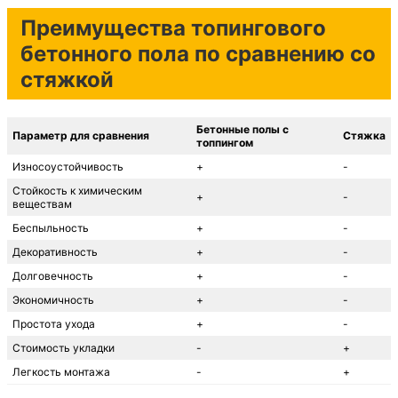
Преимущества топингового
бетонного пола по сравнению со
стяжкой
Бетонные полы с
Параметр для сравнения
Стяжка
топпингом
Износоустойчивость
+
-
Стойкость к химическим
+
-
веществам
Беспыльность
+
-
Декоративность
+
-
Долговечность
+
-
Экономичность
+
-
Простота ухода
+
-
Стоимость укладки
-
+
Легкость монтажа
-
+